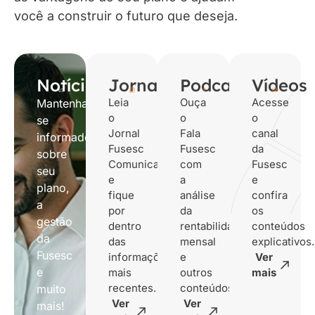
você a construir o futuro que deseja.
Notícias
Jornais
Podcasts
Vídeos
Leia
Ouça
Acesse
Mantenha-
o
o
o
se
Jornal
Fala
canal
informado
Fusesc
Fusesc
da
sobre
Comunica
com
Fusesc
seu
e
a
e
plano,
fique
análise
confira
a
por
da
os
gestão
dentro
rentabilidade
conteúdos
da
das
mensal
explicativos.
Fusesc
informações
e
Ver
e
mais
outros
mais
recentes.
conteúdos.
muito
Ver
Ver
mais!